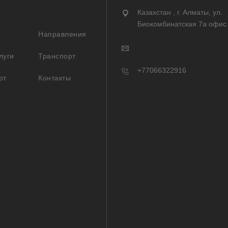
Казахстан , г. Алматы, ул.
Биокомбинатская 7а офис
Направления
луги
Транспорт
+77066322916
рт
Контакты