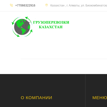
+77066322916
Казахстан , г. Алматы, ул. Биокомбинатс
О КОМПАНИИ
МЕН