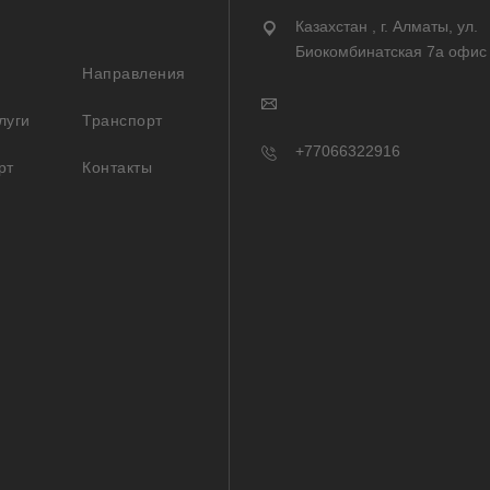
Казахстан , г. Алматы, ул.
Биокомбинатская 7а офис
Направления
луги
Транспорт
+77066322916
рт
Контакты