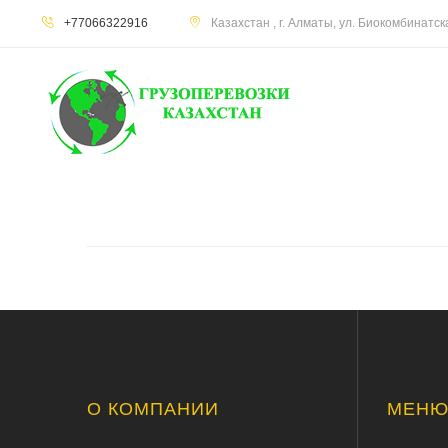
+77066322916
Казахстан , г. Алматы, ул. Биокомбинатс
О КОМПАНИИ
МЕН