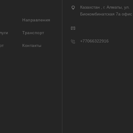
Казахстан , г. Алматы, ул.
Биокомбинатская 7а офис
Направления
луги
Транспорт
+77066322916
рт
Контакты