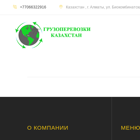
+77066322916
Казахстан , г. Алматы, ул. Биокомбинатс
О КОМПАНИИ
МЕН