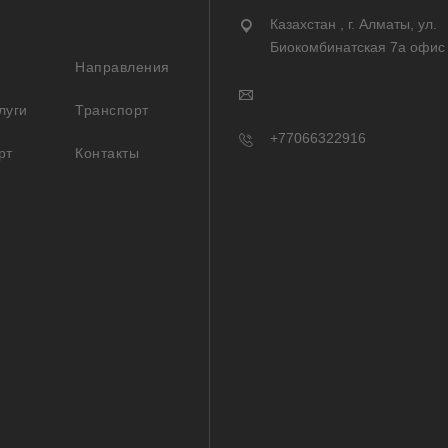
Казахстан , г. Алматы, ул.
Биокомбинатская 7а офис
Направления
луги
Транспорт
+77066322916
рт
Контакты