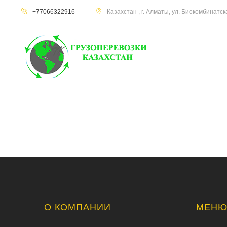
+77066322916
Казахстан , г. Алматы, ул. Биокомбинатс
О КОМПАНИИ
МЕН