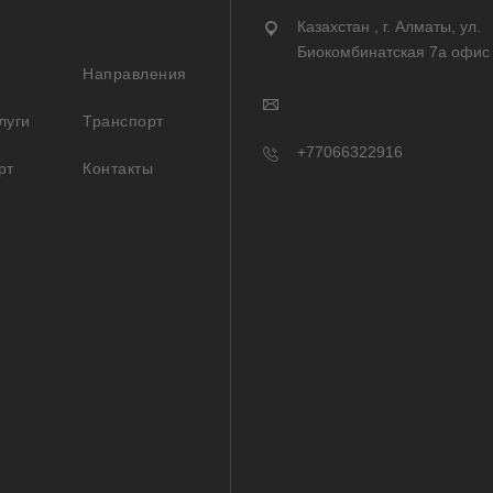
Казахстан , г. Алматы, ул.
Биокомбинатская 7а офис
Направления
луги
Транспорт
+77066322916
рт
Контакты