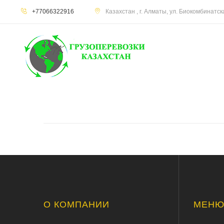
+77066322916
Казахстан , г. Алматы, ул. Биокомбинатс
О КОМПАНИИ
МЕН