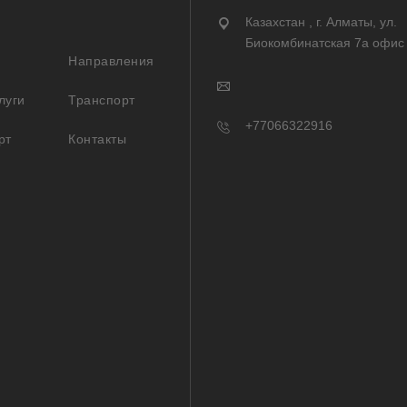
Казахстан , г. Алматы, ул.
Биокомбинатская 7а офис
Направления
луги
Транспорт
+77066322916
рт
Контакты