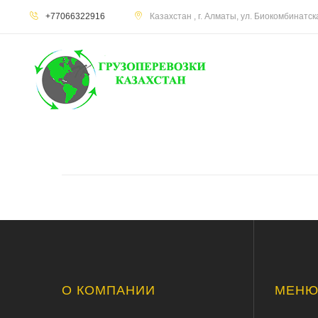
+77066322916
Казахстан , г. Алматы, ул. Биокомбинатс
О КОМПАНИИ
МЕН