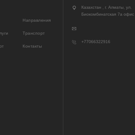
Казахстан , г. Алматы, ул.
Биокомбинатская 7а офис
Направления
луги
Транспорт
+77066322916
рт
Контакты