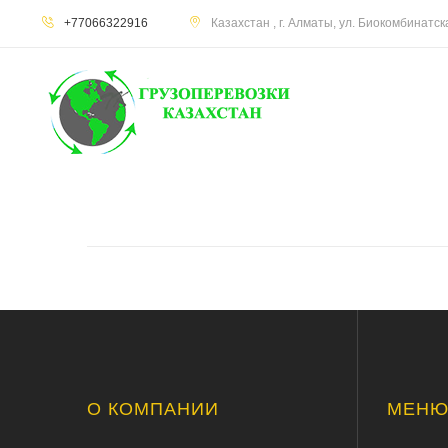
+77066322916
Казахстан , г. Алматы, ул. Биокомбинатс
О КОМПАНИИ
МЕН