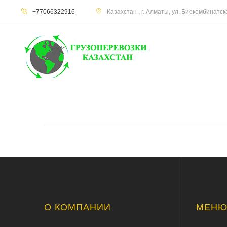
+77066322916
Казахстан , г. Алматы, ул. Биокомбинатс
О КОМПАНИИ
МЕН