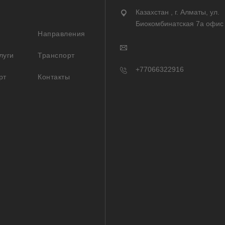
Казахстан , г. Алматы, ул.
Биокомбинатская 7а офис
Направления
луги
Транспорт
+77066322916
рт
Контакты