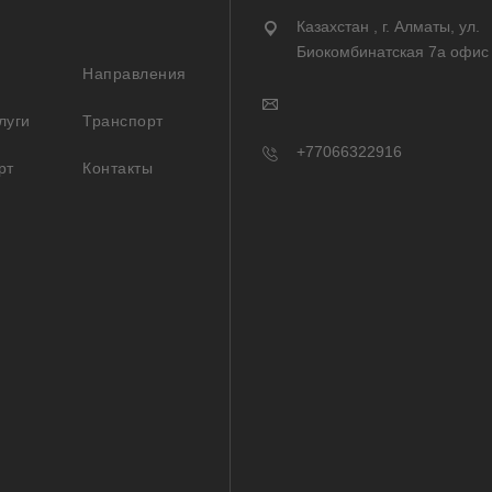
Казахстан , г. Алматы, ул.
Биокомбинатская 7а офис
Направления
луги
Транспорт
+77066322916
рт
Контакты