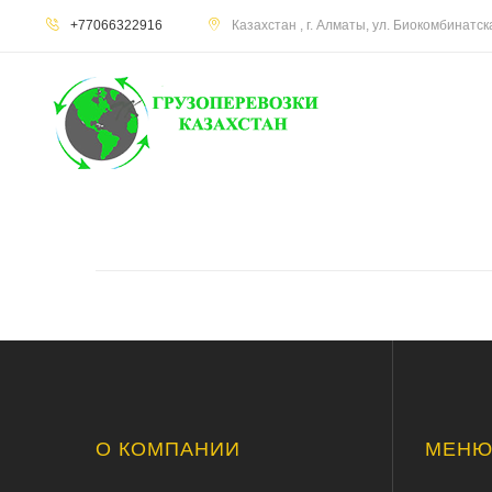
+77066322916
Казахстан , г. Алматы, ул. Биокомбинатс
О КОМПАНИИ
МЕН